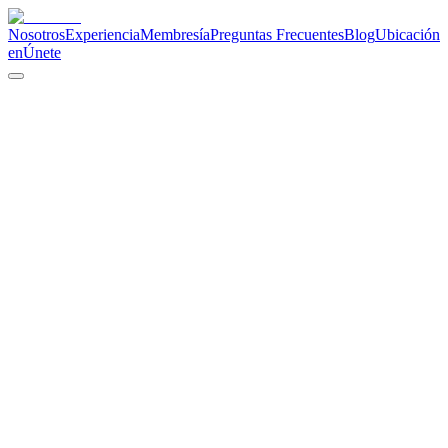
Nosotros
Experiencia
Membresía
Preguntas Frecuentes
Blog
Ubicación
en
Únete