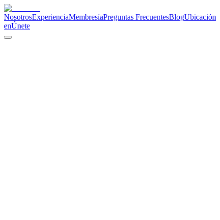
Nosotros
Experiencia
Membresía
Preguntas Frecuentes
Blog
Ubicación
en
Únete
Premium