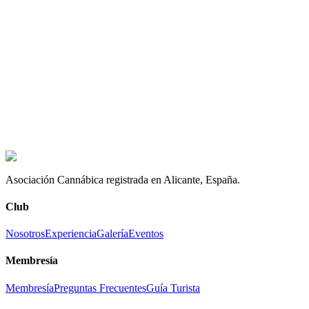
WiFi de alta velocidad gratuito
Enchufes y zonas de carga accesibles
Ambiente tranquilo con iluminación adecuada
Ideal para freelancers, nómadas digitales y estudiantes
vivir la experiencia
Cómo hacerse socio
Conoce nuestra historia
Asociación Cannábica registrada en Alicante, España.
Club
Nosotros
Experiencia
Galería
Eventos
Membresía
Membresía
Preguntas Frecuentes
Guía Turista