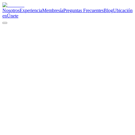
Nosotros
Experiencia
Membresía
Preguntas Frecuentes
Blog
Ubicación
en
Únete
01
02