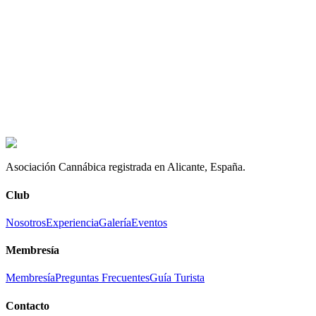
0
min
Registro
unirte
Cómo llegar
info@thejackalicante.com
Asociación Cannábica registrada en Alicante, España.
Club
Nosotros
Experiencia
Galería
Eventos
Membresía
Membresía
Preguntas Frecuentes
Guía Turista
Contacto