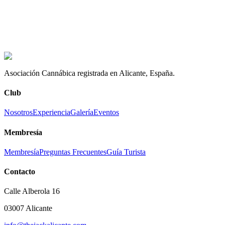
Asociación Cannábica registrada en Alicante, España.
Club
Nosotros
Experiencia
Galería
Eventos
Membresía
Membresía
Preguntas Frecuentes
Guía Turista
Contacto
Calle Alberola 16
03007 Alicante