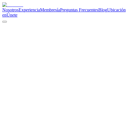
Nosotros
Experiencia
Membresía
Preguntas Frecuentes
Blog
Ubicación
en
Únete
Cannabis Social Club
★★★★★
4.8 Google
★★★★★
5.0 TripAdvisor
2023
Establecido