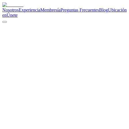
Nosotros
Experiencia
Membresía
Preguntas Frecuentes
Blog
Ubicación
en
Únete